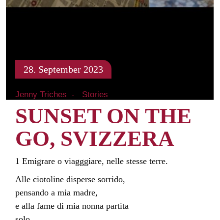
28. September 2023
Jenny Triches
Stories
SUNSET ON THE
GO, SVIZZERA
1 Emigrare o viagggiare, nelle stesse terre.
Alle ciotoline disperse sorrido,
pensando a mia madre,
e alla fame di mia nonna partita
solo,