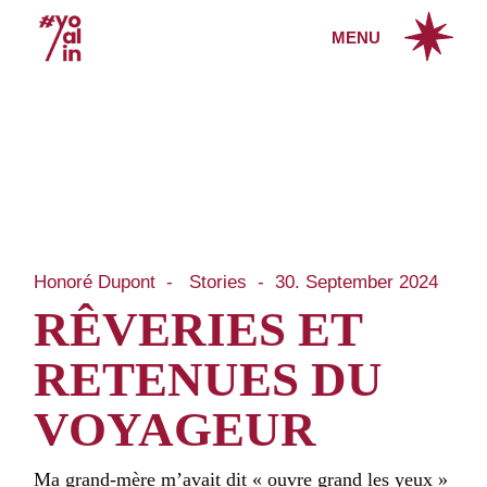
Skip
to
MENU
the
content
Honoré Dupont
Stories
30. September 2024
RÊVERIES ET
RETENUES DU
VOYAGEUR
Ma grand-mère m’avait dit « ouvre grand les yeux »