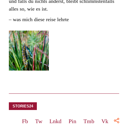
und falls du nichts änderst, bleibt schlimmstenfalls
alles so, wie es ist.
– was mich diese reise lehrte
STORIES24
Fb
Tw
Lnkd
Pin
Tmb
Vk